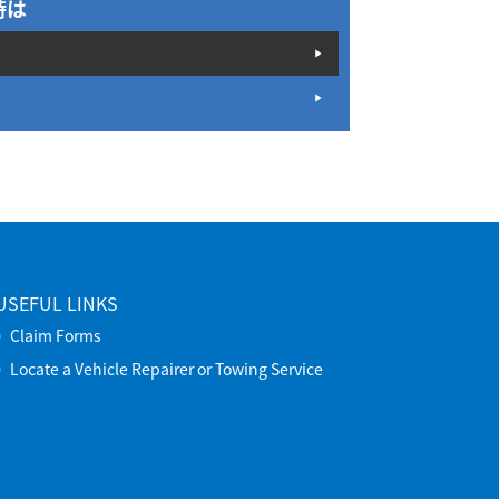
時は
USEFUL LINKS
Claim Forms
Locate a Vehicle Repairer or Towing Service