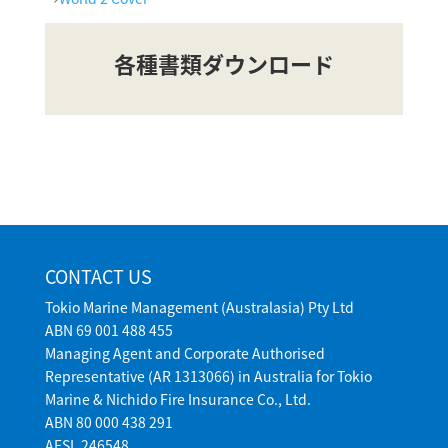
各種書類ダウンロード
CONTACT US
Tokio Marine Management (Australasia) Pty Ltd
ABN 69 001 488 455
Managing Agent and Corporate Authorised
Representative (AR 1313066) in Australia for Tokio
Marine & Nichido Fire Insurance Co., Ltd.
ABN 80 000 438 291
AFSL 246548